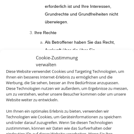
erforderlich ist und Ihre Interessen,
Grundrechte und Grundfreiheiten nicht
überwiegen.
Ihre Rechte
Als Betroffener haben Sie das Recht,
Auskunft über die über Sie
Cookie-Zustimmung
gespeicherten Daten und den Umfang
verwalten
der vorgenommenen
Diese Website verwendet Cookies und Targeting Technologien, um
Datenverarbeitung und -weitergabe zu
Ihnen ein besseres Internet-Erlebnis zu ermöglichen und die
verlangen und eine Kopie der über Sie
Werbung, die Sie sehen, besser an Ihre Bedürfnisse anzupassen.
Diese Technologien nutzen wir außerdem, um Ergebnisse zu messen,
gespeicherten personenbezogenen
um zu verstehen, woher unsere Besucher kommen oder um unsere
Daten zu erhalten.
Website weiter zu entwickeln.
Außerdem haben das Recht,
Um Ihnen ein optimales Erlebnis zu bieten, verwenden wir
unverzüglich die Berichtigung Sie
Technologien wie Cookies, um Geräteinformationen zu speichern
und/oder darauf zuzugreifen. Wenn Sie diesen Technologien
betreffender unrichtiger sowie die
zustimmmen, können wir Daten wie das Surfverhalten oder
Vervollständigung unvollständiger über
eindeutige IDs auf dieser Website verarbeiten. Wenn Sie ihre