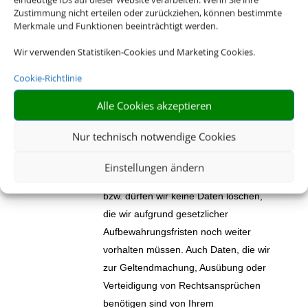
Sie gespeicherter personenbezogener
Zustimmung nicht erteilen oder zurückziehen, können bestimmte
Merkmale und Funktionen beeinträchtigt werden.
Daten zu verlangen.
Wir verwenden Statistiken-Cookies und Marketing Cookies.
Sie haben weiterhin das Recht, die
unverzügliche Löschung der über Sie
Cookie-Richtlinie
gespeicherten personenbezogenen
Alle Cookies akzeptieren
Daten zu verlangen, wenn die
gesetzlichen Voraussetzungen
Nur technisch notwendige Cookies
vorliegen. Bitte beachten Sie, dass Ihr
Löschungsrecht Einschränkungen
Einstellungen ändern
unterliegen kann. Zum Beispiel müssen
bzw. dürfen wir keine Daten löschen,
die wir aufgrund gesetzlicher
Aufbewahrungsfristen noch weiter
vorhalten müssen. Auch Daten, die wir
zur Geltendmachung, Ausübung oder
Verteidigung von Rechtsansprüchen
benötigen sind von Ihrem