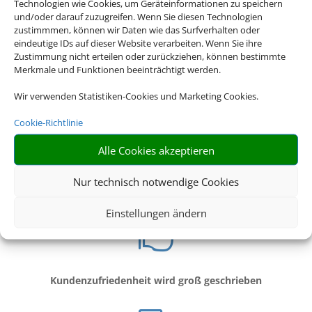
Technologien wie Cookies, um Geräteinformationen zu speichern
Club Aldiana
und/oder darauf zuzugreifen. Wenn Sie diesen Technologien
zustimmmen, können wir Daten wie das Surfverhalten oder
Cluburlaub wie Du ihn willst!
eindeutige IDs auf dieser Website verarbeiten. Wenn Sie ihre
Zustimmung nicht erteilen oder zurückziehen, können bestimmte
Info's hier
Merkmale und Funktionen beeinträchtigt werden.
Wir verwenden Statistiken-Cookies und Marketing Cookies.
Cookie-Richtlinie

Alle Cookies akzeptieren
Nur technisch notwendige Cookies
Beste Beratung durch professionelle Reiseexperten
Einstellungen ändern

Kundenzufriedenheit wird groß geschrieben