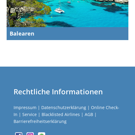
Balearen
Rechtliche Informationen
Impressum
|
Datenschutzerklärung
|
Online Check-
In
|
Service
|
Blacklisted Airlines
|
AGB
|
Barrierefreiheitserklärung