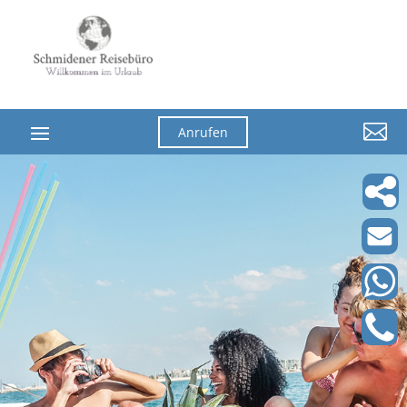

Anrufen